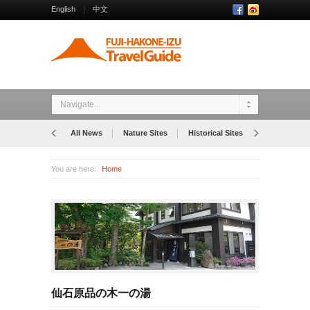
English
中文
Navigate...
All News
Nature Sites
Historical Sites
Museums
You are here:
Home
仙石原品の木一の湯