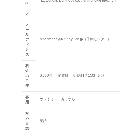
http://english.ichinoyu.co.jp/shinanoki/index.html
ペ
ー
ジ
メ
ー
ル
reservation@ichinoyu.co.jp（予約センター）
ア
ド
レ
ス
料
金
8,000円~（消費税、入湯税1名150円別途
の
目
安
客
ファミリー、カップル
層
対
応
英語
言
語