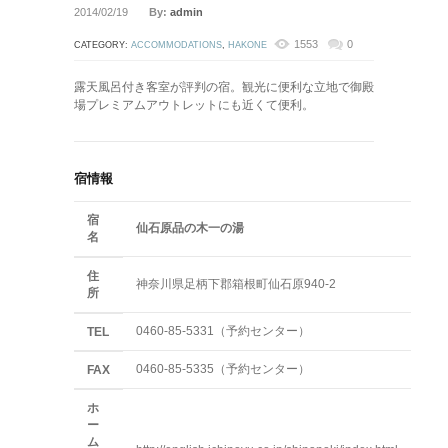
2014/02/19
By:
admin
1553
0
CATEGORY:
ACCOMMODATIONS
,
HAKONE
露天風呂付き客室が評判の宿。観光に便利な立地で御殿
場プレミアムアウトレットにも近くて便利。
宿情報
宿
仙石原品の木一の湯
名
住
神奈川県足柄下郡箱根町仙石原940-2
所
0460-85-5331（予約センター）
TEL
0460-85-5335（予約センター）
FAX
ホ
ー
ム