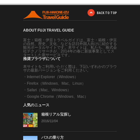
BACK TO TOP
ABOUT FUJI TRAVEL GUIDE
富士・箱根・伊豆トラベルガイドは、富士・箱根・伊豆
の自然、歴史、文化、などを訪日外国人向けに紹介する
観光ポータルサイトです。本サイトは、私たち、株式会
社テクノリサーチが、2014年の春に新規事業としてス
タートした新サービスです。
推奨ブラウザについて
本サイトをご利用いただく際は、下記いずれかのブラウ
ザの最新バージョンをご利用ください。
・
Internet Explorer（Windows）
・
Firefox（Windows、Mac、Linux）
・
Safari（Mac、Windows）
・
Google Chrome（Windows、Mac）
人気のニュース
箱根リアル宝探し
2016/11/04
バスの乗り方