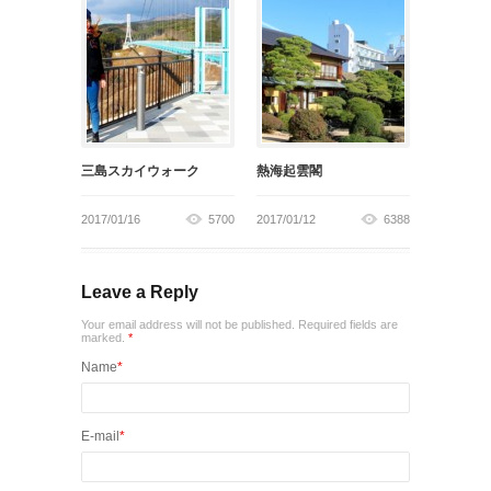
三島スカイウォーク
熱海起雲閣
2017/01/16
5700
2017/01/12
6388
Leave a Reply
Your email address will not be published. Required fields are
marked.
*
Name
*
E-mail
*