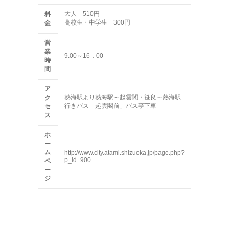
大人 510円
料
高校生・中学生 300円
金
営
業
9.00～16．00
時
間
ア
熱海駅より熱海駅～起雲閣・笹良～熱海駅
ク
行きバス「起雲閣前」バス亭下車
セ
ス
ホ
ー
ム
http://www.city.atami.shizuoka.jp/page.php?
p_id=900
ペ
ー
ジ