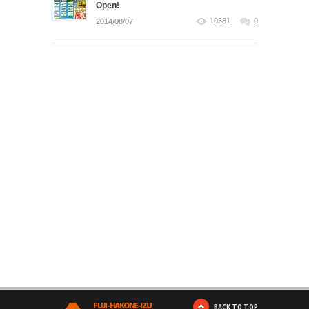
Open!
10381
0
2014/08/07
BACK TO TOP