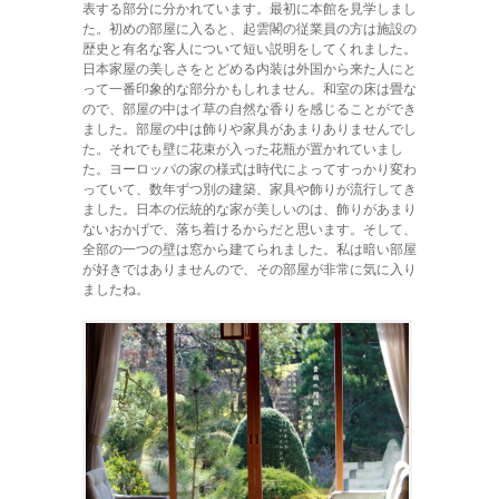
表する部分に分かれています。最初に本館を見学しまし
た。初めの部屋に入ると、起雲閣の従業員の方は施設の
歴史と有名な客人について短い説明をしてくれました。
日本家屋の美しさをとどめる内装は外国から来た人にと
って一番印象的な部分かもしれません。和室の床は畳な
ので、部屋の中はイ草の自然な香りを感じることができ
ました。部屋の中は飾りや家具があまりありませんでし
た。それでも壁に花束が入った花瓶が置かれていまし
た。ヨーロッパの家の様式は時代によってすっかり変わ
っていて、数年ずつ別の建築、家具や飾りが流行してき
ました。日本の伝統的な家が美しいのは、飾りがあまり
ないおかげで、落ち着けるからだと思います。そして、
全部の一つの壁は窓から建てられました。私は暗い部屋
が好きではありませんので、その部屋が非常に気に入り
ましたね。