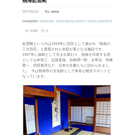
熱海起雲閣
2017/01/12
By:
wera
CATEGORY:
ODAWARA
,
SIGHTSEEING-SPOTS
,
TRAVEL-REPORTS
6385
0
起雲閣というのは1919年に別荘として築かれ「熱海の
三大別荘」と賞賛された名邸が基となる施設です。
1947年に旅館として生まれ変わり、熱海を代表する宿
として山本有三、志賀直哉、谷崎潤一郎、太宰治、舟橋
聖一、武田泰淳など、日本の文豪たちに訪れられまし
た｡ 今は熱海市の文化財として有名な観光スポットと
なっています。