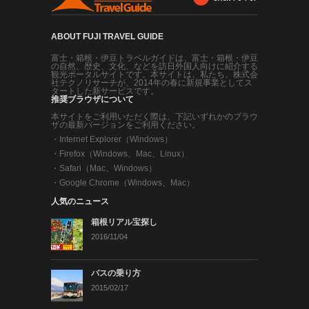
ABOUT FUJI TRAVEL GUIDE
富士・箱根・伊豆トラベルガイドは、富士・箱根・伊豆
の自然、歴史、文化、などを訪日外国人向けに紹介する
観光ポータルサイトです。本サイトは、私たち、株式会
社テクノリサーチが、2014年の春に新規事業としてス
タートした新サービスです。
推奨ブラウザについて
本サイトをご利用いただく際は、下記いずれかのブラウ
ザの最新バージョンをご利用ください。
・
Internet Explorer（Windows）
・
Firefox（Windows、Mac、Linux）
・
Safari（Mac、Windows）
・
Google Chrome（Windows、Mac）
人気のニュース
箱根リアル宝探し
2016/11/04
バスの乗り方
2015/02/17