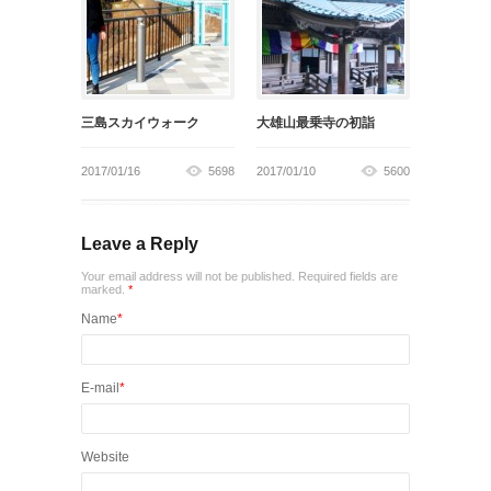
三島スカイウォーク
大雄山最乗寺の初詣
2017/01/16
5698
2017/01/10
5600
Leave a Reply
Your email address will not be published. Required fields are
marked.
*
Name
*
E-mail
*
Website