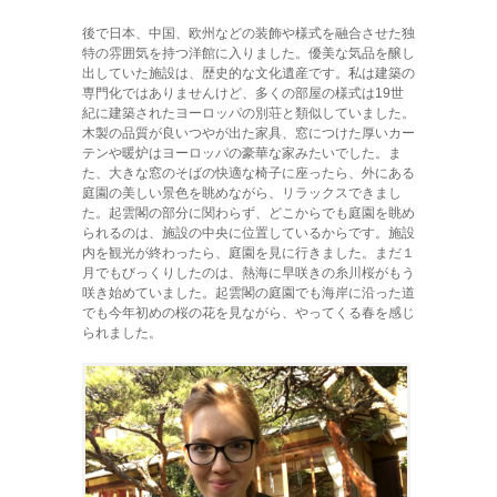
後で日本、中国、欧州などの装飾や様式を融合させた独
特の雰囲気を持つ洋館に入りました。優美な気品を醸し
出していた施設は、歴史的な文化遺産です。私は建築の
専門化ではありませんけど、多くの部屋の様式は19世
紀に建築されたヨーロッパの別荘と類似していました。
木製の品質が良いつやが出た家具、窓につけた厚いカー
テンや暖炉はヨーロッパの豪華な家みたいでした。ま
た、大きな窓のそばの快適な椅子に座ったら、外にある
庭園の美しい景色を眺めながら、リラックスできまし
た。起雲閣の部分に関わらず、どこからでも庭園を眺め
られるのは、施設の中央に位置しているからです。施設
内を観光が終わったら、庭園を見に行きました。まだ１
月でもびっくりしたのは、熱海に早咲きの糸川桜がもう
咲き始めていました。起雲閣の庭園でも海岸に沿った道
でも今年初めの桜の花を見ながら、やってくる春を感じ
られました。