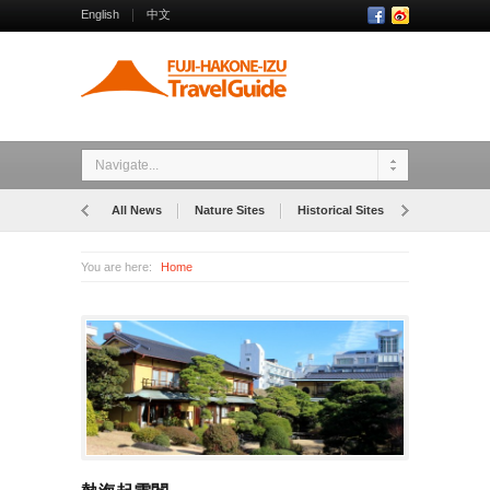
English
中文
Navigate...
All News
Nature Sites
Historical Sites
Museums
You are here:
Home