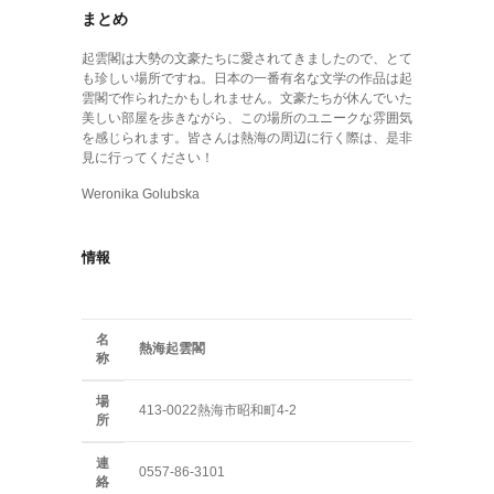
まとめ
起雲閣は大勢の文豪たちに愛されてきましたので、とて
も珍しい場所ですね。日本の一番有名な文学の作品は起
雲閣で作られたかもしれません。文豪たちが休んでいた
美しい部屋を歩きながら、この場所のユニークな雰囲気
を感じられます。皆さんは熱海の周辺に行く際は、是非
見に行ってください！
Weronika Golubska
情報
名
熱海起雲閣
称
場
413-0022熱海市昭和町4-2
所
連
0557-86-3101
絡