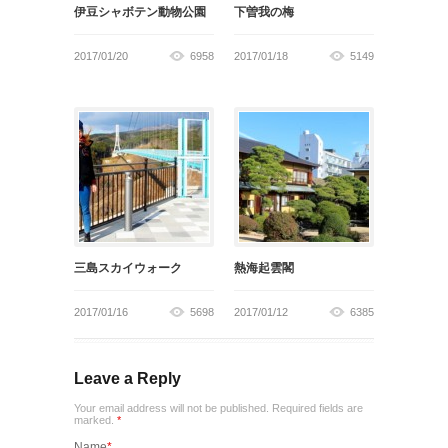
伊豆シャボテン動物公園
下曽我の梅
2017/01/20
6958
2017/01/18
5149
三島スカイウォーク
熱海起雲閣
2017/01/16
5698
2017/01/12
6385
Leave a Reply
Your email address will not be published. Required fields are
marked.
*
Name
*