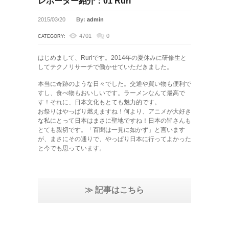
レポーター紹介：01 Ruri
2015/03/20
By:
admin
4701
0
CATEGORY:
はじめまして、Ruriです。2014年の夏休みに研修生と
してテクノリサーチで働かせていただきました。
本当に奇跡のような日々でした。交通や買い物も便利で
すし、食べ物もおいしいです。ラーメンなんて最高で
す！それに、日本文化もとても魅力的です。
お祭りはやっぱり燃えますね！何より、アニメが大好き
な私にとって日本はまさに聖地ですね！日本の皆さんも
とても親切です。「百聞は一見に如かず」と言います
が、まさにその通りで、やっぱり日本に行ってよかった
と今でも思っています。
≫ 記事はこちら