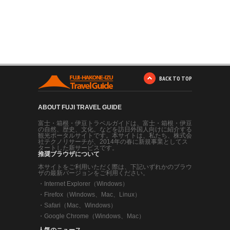
BACK TO TOP
ABOUT FUJI TRAVEL GUIDE
富士・箱根・伊豆トラベルガイドは、富士・箱根・伊豆
の自然、歴史、文化、などを訪日外国人向けに紹介する
観光ポータルサイトです。本サイトは、私たち、株式会
社テクノリサーチが、2014年の春に新規事業としてス
タートした新サービスです。
推奨ブラウザについて
本サイトをご利用いただく際は、下記いずれかのブラウ
ザの最新バージョンをご利用ください。
・
Internet Explorer（Windows）
・
Firefox（Windows、Mac、Linux）
・
Safari（Mac、Windows）
・
Google Chrome（Windows、Mac）