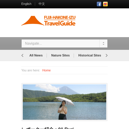
English
中文
Navigate...
All News
Nature Sites
Historical Sites
Museums
You are here:
Home