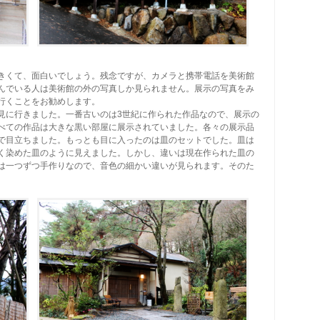
きくて、面白いでしょう。残念ですが、カメラと携帯電話を美術館
んでいる人は美術館の外の写真しか見られません。展示の写真をみ
行くことをお勧めします。
見に行きました。一番古いのは3世紀に作られた作品なので、展示の
べての作品は大きな黒い部屋に展示されていました。各々の展示品
で目立ちました。もっとも目に入ったのは皿のセットでした。皿は
く染めた皿のように見えました。しかし、違いは現在作られた皿の
は一つずつ手作りなので、音色の細かい違いが見られます。そのた