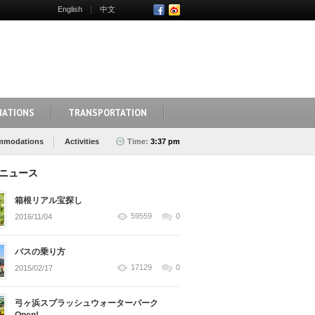
English
中文
NATIONS
TRANSPORTATION
mmodations
Activities
Time:
3:37 pm
ニュース
箱根リアル宝探し
59559
0
2016/11/04
バスの乗り方
17129
0
2015/02/17
弓ヶ浜スプラッシュウォーターパーク