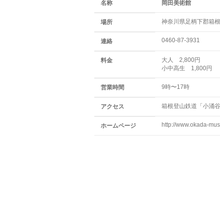
名称
岡田美術館
神奈川県足柄下郡箱根町
場所
0460-87-3931
連絡
大人 2,800円
料金
小中高生 1,800円
9時〜17時
営業時間
箱根登山鉄道「小涌谷
アクセス
http://www.okada-mu
ホームページ