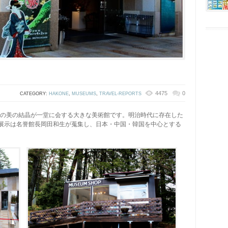
4475
0
CATEGORY:
HAKONE
,
MUSEUMS
,
TRAVEL-REPORTS
洋の美の結晶が一堂に会する大きな美術館です。明治時代に存在した
展示は名誉館長岡田和生が蒐集し、日本・中国・韓国を中心とする
。