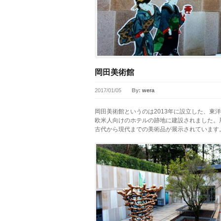
岡田美術館
2017/01/05
By:
wera
岡田美術館というのは2013年に設立した、東
欧米人向けのホテルの跡地に建設されました。
古代から現代までの美術品が展示されています