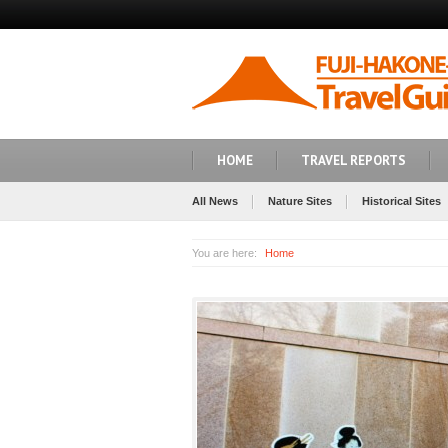
HOME
TRAVEL REPORTS
All News
Nature Sites
Historical Sites
You are here:
Home