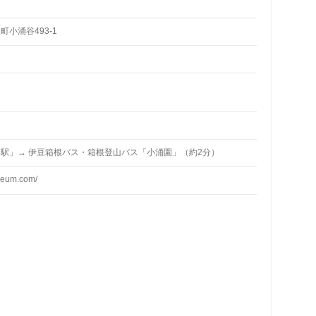
小涌谷493-1
駅」→ 伊豆箱根バス・箱根登山バス「小涌園」（約2分）
seum.com/