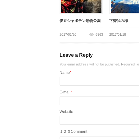
伊豆シャボテン動物公園
下曽我の梅
2017/01/20
6963
2017/01/18
Leave a Reply
Your email address will not be published. Required f
Name
*
E-mail
*
Website
１２３Comment