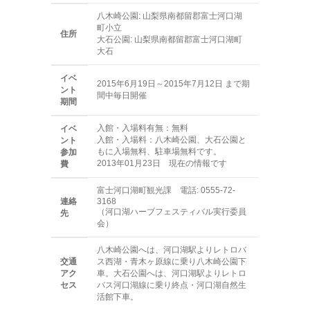
八木崎公園: 山梨県南都留郡富士河口湖
町小立
住所
大石公園: 山梨県南都留郡富士河口湖町
大石
イベ
2015年6月19日～2015年7月12日 まで期
ント
間中毎日開催
期間
入館・入場料有無：無料
イベ
入館・入場料：八木崎公園、大石公園と
ント
もに入場無料、駐車場無料です。
参加
2013年01月23日 現在の情報です
費
富士河口湖町観光課 電話: 0555-72-
連絡
3168
（河口湖ハーブフェスティバル実行委員
先
会）
八木崎公園へは、河口湖駅よりレトロバ
交通
ス西湖・青木ヶ原線に乗り八木崎公園下
アク
車。大石公園へは、河口湖駅よりレトロ
セス
バス河口湖線に乗り終点・河口湖自然生
活館下車。