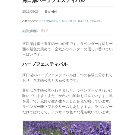
河口湖ハーブフェスティバル
2015/06/26
By:
vivi
CATEGORY:
DESTINATIONS
,
MOUNT-FUJI-AREA
,
TRAVEL-
3393
0
REPORTS
河口湖は富士五湖の一つの湖です。ラベンダーは辺り一
面を紫色に染めて、空気がラベンダーの優しい香りでい
っぱいです。
ハーブフェスティバル
河口湖のハーブフェスティバルは二つの会場に分かれて
おり、八木崎公園と大石公園です。
最初は八木崎公園へ行きました。ラベンダーがきれいに
咲いています！また、かわいい風鈴も並んでいます。風
を受けて、風鈴が生き生きとした音色で鳴っています。
ラベンダー味ソフトクリームもありますよ。ラベンダー
だけではなくて、アジサイや色々な花も咲いています。