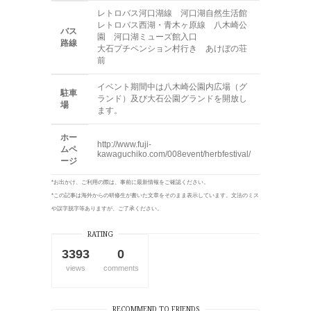
レトロバス河口湖線 河口湖自然生活館
レトロバス西湖・青木ヶ原線 八木崎公
バス
園 河口湖ミューズ館入口
路線
大石プチペンション村行き あけぼの荘
前
イベント期間中は八木崎公園内広場（グ
駐車
ランド）及び大石公園グランドを開放し
場
ます。
ホー
http://www.fuji-
ムペ
kawaguchiko.com/008event/herbfestival/
ージ
*お出かけ、ご利用の際は、事前に最新情報をご確認ください。
*この記事は海外からの研修生が書いた文章をそのまま表示しています。文法のミス
や誤字脱字等ありますが、ご了承ください。
RATING
3393
0
views
comments
RECOMMEND TO FRIENDS