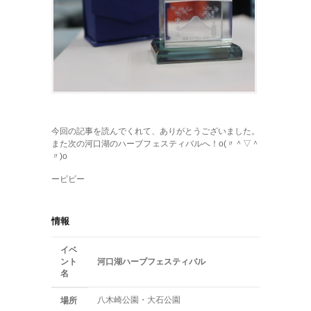
今回の記事を読んでくれて、ありがとうございました。
また次の河口湖のハーブフェスティバルへ！o(〃＾▽＾
〃)o
ービビー
情報
イベ
ント
河口湖ハーブフェスティバル
名
八木崎公園・大石公園
場所