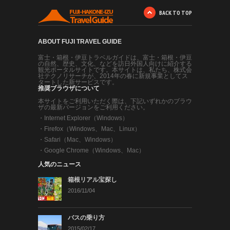
BACK TO TOP
ABOUT FUJI TRAVEL GUIDE
富士・箱根・伊豆トラベルガイドは、富士・箱根・伊豆
の自然、歴史、文化、などを訪日外国人向けに紹介する
観光ポータルサイトです。本サイトは、私たち、株式会
社テクノリサーチが、2014年の春に新規事業としてス
タートした新サービスです。
推奨ブラウザについて
本サイトをご利用いただく際は、下記いずれかのブラウ
ザの最新バージョンをご利用ください。
・
Internet Explorer（Windows）
・
Firefox（Windows、Mac、Linux）
・
Safari（Mac、Windows）
・
Google Chrome（Windows、Mac）
人気のニュース
箱根リアル宝探し
2016/11/04
バスの乗り方
2015/02/17