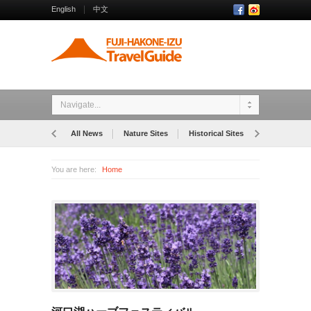
English
中文
Navigate...
All News
Nature Sites
Historical Sites
Museums
You are here:
Home