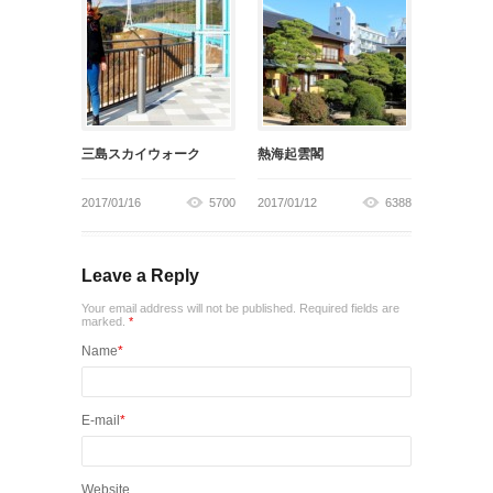
三島スカイウォーク
熱海起雲閣
2017/01/16
5700
2017/01/12
6388
Leave a Reply
Your email address will not be published. Required fields are
marked.
*
Name
*
E-mail
*
Website