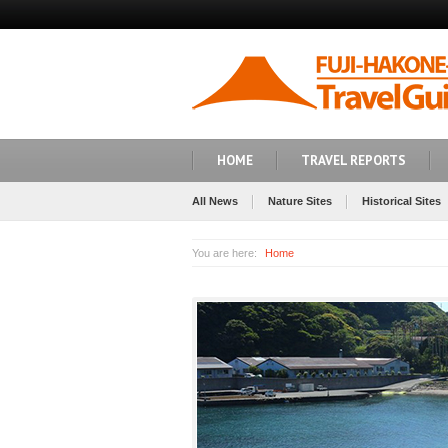
HOME
TRAVEL REPORTS
All News
Nature Sites
Historical Sites
You are here:
Home