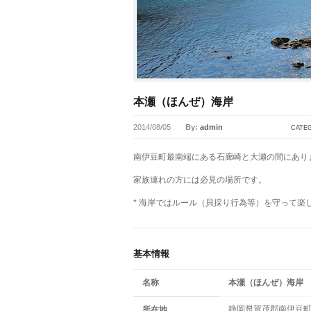
本瀬（ほんぜ）海岸
2014/08/05
By:
admin
CATE
南伊豆町最南端にある石廊崎と大瀬の間にあり
家族連れの方には必見の場所です。
* 海岸ではルール（貝採り行為等）を守って楽
基本情報
名称
本瀬（ほんぜ）海岸
静岡県賀茂郡南伊豆
所在地