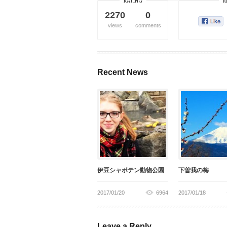
RATING
R
2270
0
views
comments
Recent News
伊豆シャボテン動物公園
下曽我の梅
2017/01/20
6964
2017/01/18
Leave a Reply