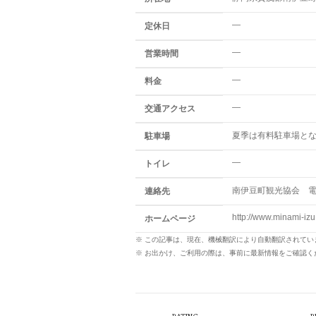
—
定休日
—
営業時間
—
料金
—
交通アクセス
夏季は有料駐車場と
駐車場
—
トイレ
南伊豆町観光協会 電話：
連絡先
http://www.minami-izu
ホームページ
※ この記事は、現在、機械翻訳により自動翻訳されて
※ お出かけ、ご利用の際は、事前に最新情報をご確認く