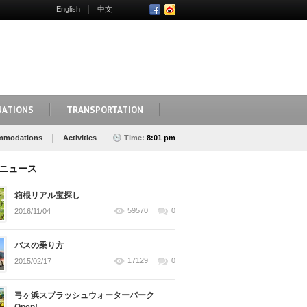
English
中文
NATIONS
TRANSPORTATION
mmodations
Activities
Time:
8:01 pm
ニュース
箱根リアル宝探し
59570
0
2016/11/04
バスの乗り方
17129
0
2015/02/17
弓ヶ浜スプラッシュウォーターパーク