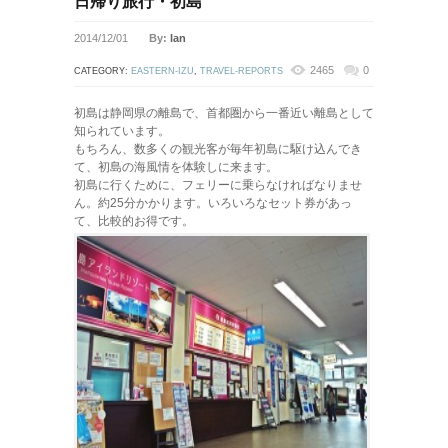
日帰り旅行・初島
2014/12/01
By:
lan
2465
0
CATEGORY:
EASTERN-IZU
,
TRAVEL-REPORTS
初島は静岡県の離島で、首都圏から一番近い離島として
知られています。
もちろん、数多くの観光客が毎年初島に駆け込んでき
て、初島の海風情を体験しに来ます。
初島に行くために、フェリーに乗らなければなりませ
ん。約25分かかります。いろいろなセット券があっ
て、比較的お得です。