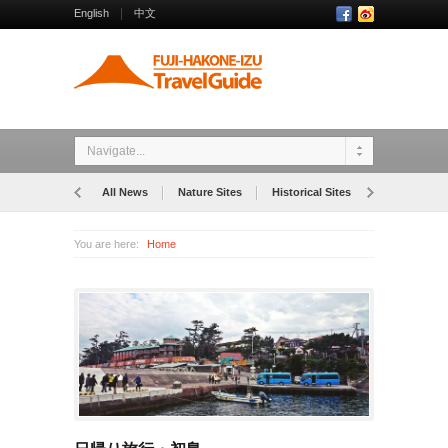
English
中文
Navigate...
All News
Nature Sites
Historical Sites
Museums
You are here:
Home