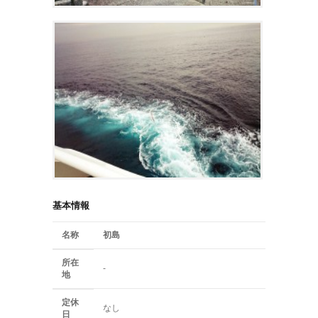
基本情報
名称
初島
所在
-
地
定休
なし
日