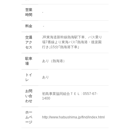
営業
-
時間
料金
-
JR東海道新幹線熱海駅下車、バス乗り
交通
場7番線より東海バス｢熱海港・後楽園
アク
行き｣15分｢熱海港下車｣
セス
駐車
あり（熱海港）
場
トイ
あり
レ
お問
初島事業協同組合ＴＥＬ : 0557-67-
い合
1400
わせ
ホー
ムペ
http://www.hatsushima.jp/find/index.html
ージ