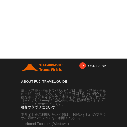
BACK TO TOP
ABOUT FUJI TRAVEL GUIDE
富士・箱根・伊豆トラベルガイドは、富士・箱根・伊豆
の自然、歴史、文化、などを訪日外国人向けに紹介する
観光ポータルサイトです。本サイトは、私たち、株式会
社テクノリサーチが、2014年の春に新規事業としてス
タートした新サービスです。
推奨ブラウザについて
本サイトをご利用いただく際は、下記いずれかのブラウ
ザの最新バージョンをご利用ください。
・
Internet Explorer（Windows）