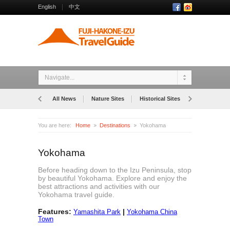
English
中文
Navigate...
All News
Nature Sites
Historical Sites
Museums
You are here:
Home
Destinations
Yokohama
Yokohama
Before heading down to the Izu Peninsula, stop
by beautiful Yokohama. Explore and enjoy the
best attractions and activities with our
Yokohama travel guide.
Features:
|
Yamashita Park
Yokohama China
Town