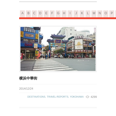
A
B
C
D
E
F
G
H
I
J
K
L
M
N
O
P
横浜中華街
2014/12/24
4299
DESTINATIONS
,
TRAVEL-REPORTS
,
YOKOHAMA