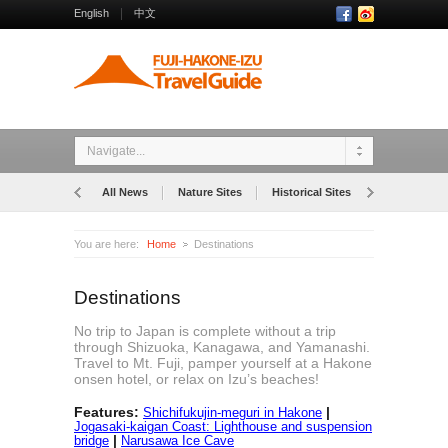
English
中文
Navigate...
All News
Nature Sites
Historical Sites
Museums
You are here:
Home
Destinations
Destinations
No trip to Japan is complete without a trip
through Shizuoka, Kanagawa, and Yamanashi.
Travel to Mt. Fuji, pamper yourself at a Hakone
onsen hotel, or relax on Izu’s beaches!
Features:
|
Shichifukujin-meguri in Hakone
Jogasaki-kaigan Coast: Lighthouse and suspension
|
bridge
Narusawa Ice Cave