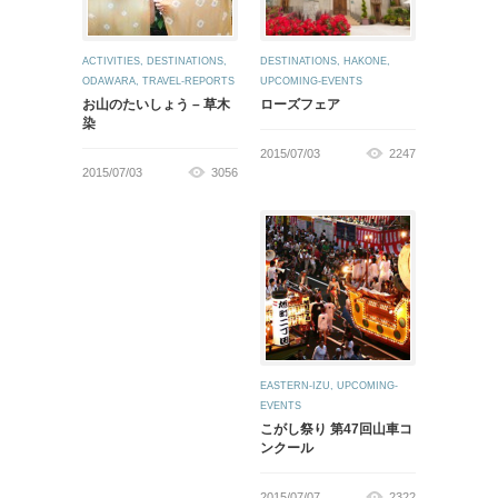
ACTIVITIES
,
DESTINATIONS
,
DESTINATIONS
,
HAKONE
,
ODAWARA
,
TRAVEL-REPORTS
UPCOMING-EVENTS
お山のたいしょう – 草木
ローズフェア
染
2015/07/03
2247
2015/07/03
3056
EASTERN-IZU
,
UPCOMING-
EVENTS
こがし祭り 第47回山車コ
ンクール
2015/07/07
2322