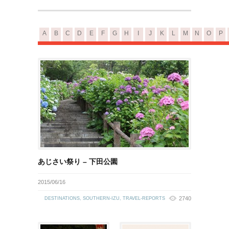
A
B
C
D
E
F
G
H
I
J
K
L
M
N
O
P
あじさい祭り – 下田公園
2015/06/16
2740
DESTINATIONS
,
SOUTHERN-IZU
,
TRAVEL-REPORTS