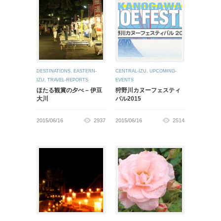
DESTINATIONS
,
EASTERN-
CENTRAL-IZU
,
UPCOMING-
IZU
,
TRAVEL-REPORTS
EVENTS
ほたる観賞の夕べ – 伊豆
狩野川カヌーフェスティ
大川
バル2015
2015/06/16
2937
2015/06/16
2514