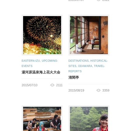
EASTERN-IZU
,
UPCOMING-
DESTINATIONS
,
HISTORICAL-
EVENTS
SITES
,
ODAWARA
,
TRAVEL-
REPORTS
湯河原温泉海上花火大会
清閑亭
2015/07/10
2111
2015/08/19
3359