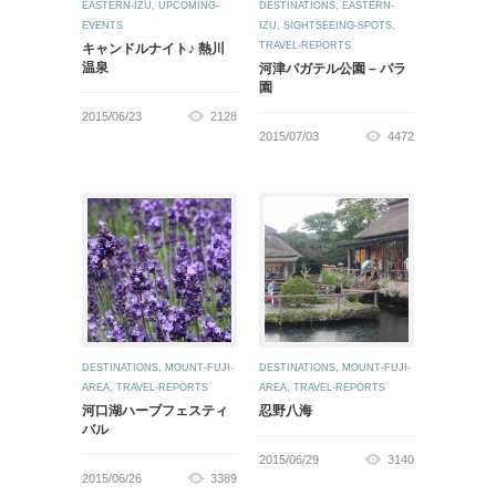
EASTERN-IZU
,
UPCOMING-
DESTINATIONS
,
EASTERN-
EVENTS
IZU
,
SIGHTSEEING-SPOTS
,
TRAVEL-REPORTS
キャンドルナイト♪ 熱川
温泉
河津バガテル公園 – バラ
園
2015/06/23
2128
2015/07/03
4472
DESTINATIONS
,
MOUNT-FUJI-
DESTINATIONS
,
MOUNT-FUJI-
AREA
,
TRAVEL-REPORTS
AREA
,
TRAVEL-REPORTS
河口湖ハーブフェスティ
忍野八海
バル
2015/06/29
3140
2015/06/26
3389