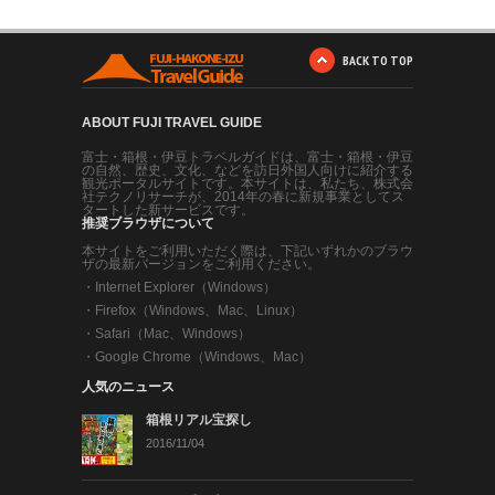
BACK TO TOP
ABOUT FUJI TRAVEL GUIDE
富士・箱根・伊豆トラベルガイドは、富士・箱根・伊豆
の自然、歴史、文化、などを訪日外国人向けに紹介する
観光ポータルサイトです。本サイトは、私たち、株式会
社テクノリサーチが、2014年の春に新規事業としてス
タートした新サービスです。
推奨ブラウザについて
本サイトをご利用いただく際は、下記いずれかのブラウ
ザの最新バージョンをご利用ください。
・
Internet Explorer（Windows）
・
Firefox（Windows、Mac、Linux）
・
Safari（Mac、Windows）
・
Google Chrome（Windows、Mac）
人気のニュース
箱根リアル宝探し
2016/11/04