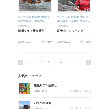
ACTIVITIES
,
DESTINATIONS
,
ACTIVITIES
,
DESTINATIONS
,
EASTERN-IZU
,
TRAVEL-
MOUNT-FUJI-AREA
,
TRAVEL-
REPORTS
REPORTS
松川タライ乗り競争
富士山トレッキング
2015/07/14
4807
2015/08/12
3689
1
2
3
4
5
人気のニュース
箱根リアル宝探し
59379
0
2016/11/04
バスの乗り方
17119
0
2015/02/17