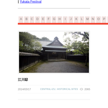
|
Yukata Festival
A
B
C
D
E
F
G
H
I
J
K
L
M
N
O
P
江川邸
2014/03/17
2065
CENTRAL-IZU
,
HISTORICAL-SITES