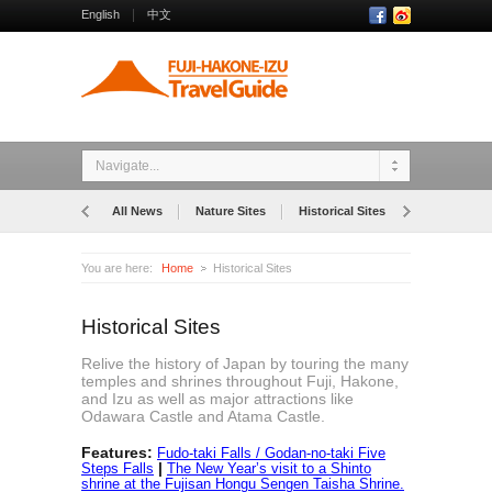
English
中文
Navigate...
All News
Nature Sites
Historical Sites
Museums
You are here:
Home
Historical Sites
Historical Sites
Relive the history of Japan by touring the many
temples and shrines throughout Fuji, Hakone,
and Izu as well as major attractions like
Odawara Castle and Atama Castle.
Features:
Fudo-taki Falls / Godan-no-taki Five
|
Steps Falls
The New Year’s visit to a Shinto
shrine at the Fujisan Hongu Sengen Taisha Shrine.