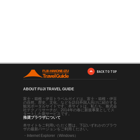
BACK TO TOP
ABOUT FUJI TRAVEL GUIDE
富士・箱根・伊豆トラベルガイドは、富士・箱根・伊豆
の自然、歴史、文化、などを訪日外国人向けに紹介する
観光ポータルサイトです。本サイトは、私たち、株式会
社テクノリサーチが、2014年の春に新規事業としてス
タートした新サービスです。
推奨ブラウザについて
本サイトをご利用いただく際は、下記いずれかのブラウ
ザの最新バージョンをご利用ください。
・
Internet Explorer（Windows）