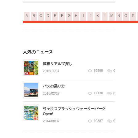
A
B
C
D
E
F
G
H
I
J
K
L
M
N
O
P
人気のニュース
箱根リアル宝探し
59599
0
2016/11/04
バスの乗り方
17130
0
2015/02/17
弓ヶ浜スプラッシュウォーターパーク
Open!
10387
0
2014/08/07