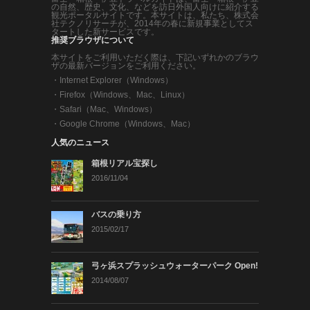
の自然、歴史、文化、などを訪日外国人向けに紹介する
観光ポータルサイトです。本サイトは、私たち、株式会
社テクノリサーチが、2014年の春に新規事業としてス
タートした新サービスです。
推奨ブラウザについて
本サイトをご利用いただく際は、下記いずれかのブラウ
ザの最新バージョンをご利用ください。
・
Internet Explorer（Windows）
・
Firefox（Windows、Mac、Linux）
・
Safari（Mac、Windows）
・
Google Chrome（Windows、Mac）
人気のニュース
箱根リアル宝探し
2016/11/04
バスの乗り方
2015/02/17
弓ヶ浜スプラッシュウォーターパーク Open!
2014/08/07