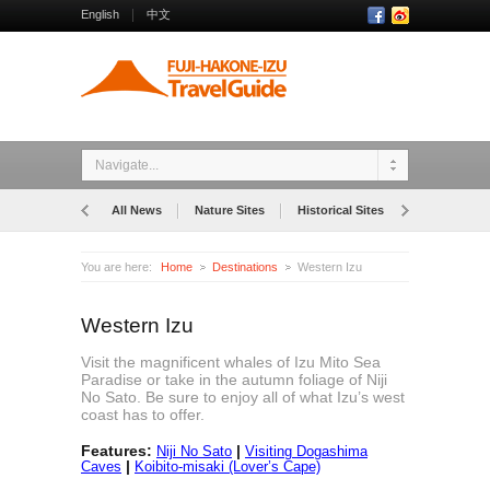
English
中文
Navigate...
All News
Nature Sites
Historical Sites
Museums
You are here:
Home
Destinations
Western Izu
Western Izu
Visit the magnificent whales of Izu Mito Sea
Paradise or take in the autumn foliage of Niji
No Sato. Be sure to enjoy all of what Izu’s west
coast has to offer.
Features:
|
Niji No Sato
Visiting Dogashima
|
Caves
Koibito-misaki (Lover’s Cape)