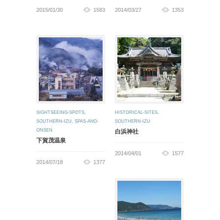
2015/01/30
1583
2014/03/27
1353
SIGHTSEEING-SPOTS
,
HISTORICAL-SITES
,
SOUTHERN-IZU
,
SPAS-AND-
SOUTHERN-IZU
ONSEN
白浜神社
下賀茂温泉
2014/04/01
1577
2014/07/18
1377