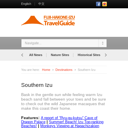
English
中文
Navigate...
All News
Nature Sites
Historical Sites
Museums
You are here:
Home
Destinations
Southern Izu
Southern Izu
Bask in the gentle sun while feeling warm Izu
beach sand fall between your toes and be sure
to check out the wild Japanese macaques that
make this coast their home.
Features:
A report of “Ryu-gu-kutsu” Cave of
|
Dragon Palace
Summer! Beach! Izu Top-ranking
|
Beaches!
Monkeys Viewing at Hagachizakien