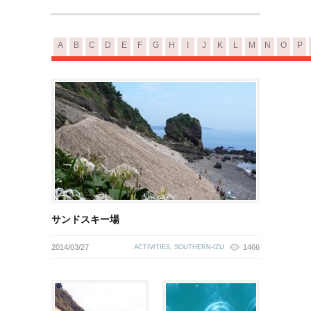
A
B
C
D
E
F
G
H
I
J
K
L
M
N
O
P
サンドスキー場
2014/03/27
1466
ACTIVITIES
,
SOUTHERN-IZU