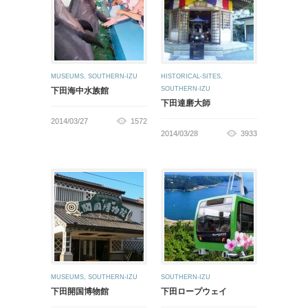
MUSEUMS
,
SOUTHERN-IZU
HISTORICAL-SITES
,
SOUTHERN-IZU
下田海中水族館
下田達磨大師
2014/03/27
1572
2014/03/28
3933
MUSEUMS
,
SOUTHERN-IZU
SOUTHERN-IZU
下田開国博物館
下田ロープウェイ