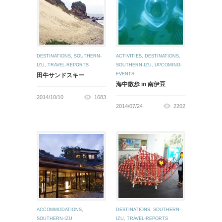
DESTINATIONS
,
SOUTHERN-
ACTIVITIES
,
DESTINATIONS
,
IZU
,
TRAVEL-REPORTS
SOUTHERN-IZU
,
UPCOMING-
EVENTS
田牛サンドスキー
海中散歩 in 南伊豆
2014/10/10
1683
2014/07/24
2202
ACCOMMODATIONS
,
DESTINATIONS
,
SOUTHERN-
SOUTHERN-IZU
IZU
,
TRAVEL-REPORTS