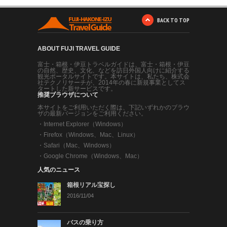
BACK TO TOP
ABOUT FUJI TRAVEL GUIDE
富士・箱根・伊豆トラベルガイドは、富士・箱根・伊豆
の自然、歴史、文化、などを訪日外国人向けに紹介する
観光ポータルサイトです。本サイトは、私たち、株式会
社テクノリサーチが、2014年の春に新規事業としてス
タートした新サービスです。
推奨ブラウザについて
本サイトをご利用いただく際は、下記いずれかのブラウ
ザの最新バージョンをご利用ください。
・
Internet Explorer（Windows）
・
Firefox（Windows、Mac、Linux）
・
Safari（Mac、Windows）
・
Google Chrome（Windows、Mac）
人気のニュース
箱根リアル宝探し
2016/11/04
バスの乗り方