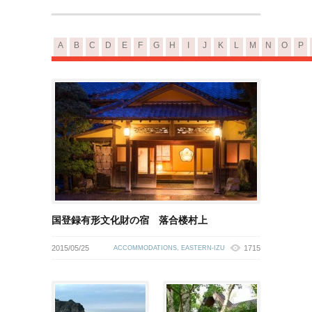
A
B
C
D
E
F
G
H
I
J
K
L
M
N
O
P
国登録有形文化財の宿 落合楼村上
2015/05/25
1715
ACCOMMODATIONS
,
EASTERN-IZU