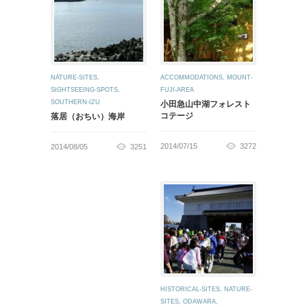
NATURE-SITES
,
ACCOMMODATIONS
,
MOUNT-
SIGHTSEEING-SPOTS
,
FUJI-AREA
SOUTHERN-IZU
小田急山中湖フォレスト
コテージ
落居（おちい）海岸
2014/07/15
3272
2014/08/05
3251
HISTORICAL-SITES
,
NATURE-
SITES
,
ODAWARA
,