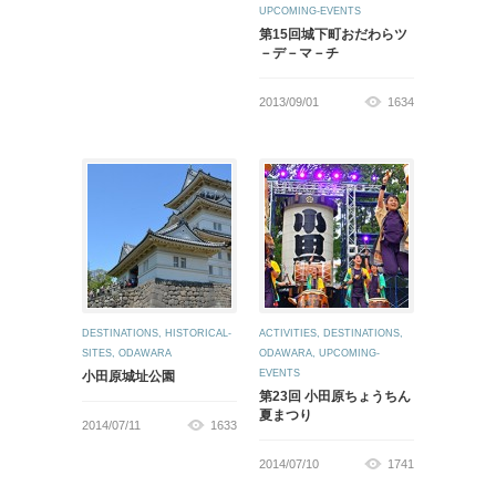
UPCOMING-EVENTS
第15回城下町おだわらツ
－デ－マ－チ
2013/09/01
1634
DESTINATIONS
,
HISTORICAL-
ACTIVITIES
,
DESTINATIONS
,
SITES
,
ODAWARA
ODAWARA
,
UPCOMING-
EVENTS
小田原城址公園
第23回 小田原ちょうちん
夏まつり
2014/07/11
1633
2014/07/10
1741