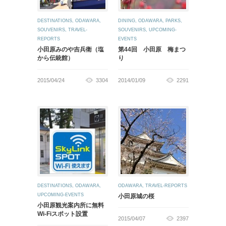
DESTINATIONS
,
ODAWARA
,
DINING
,
ODAWARA
,
PARKS
,
SOUVENIRS
,
TRAVEL-
SOUVENIRS
,
UPCOMING-
REPORTS
EVENTS
小田原みのや吉兵衛（塩
第44回 小田原 梅まつ
から伝統館）
り
2015/04/24
3304
2014/01/09
2291
DESTINATIONS
,
ODAWARA
,
ODAWARA
,
TRAVEL-REPORTS
UPCOMING-EVENTS
小田原城の桜
小田原観光案内所に無料
Wi-Fiスポット設置
2015/04/07
2397