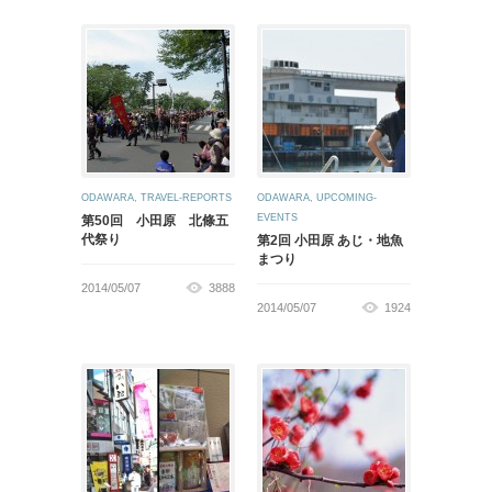
ODAWARA
,
TRAVEL-REPORTS
ODAWARA
,
UPCOMING-
EVENTS
第50回 小田原 北條五
代祭り
第2回 小田原 あじ・地魚
まつり
2014/05/07
3888
2014/05/07
1924