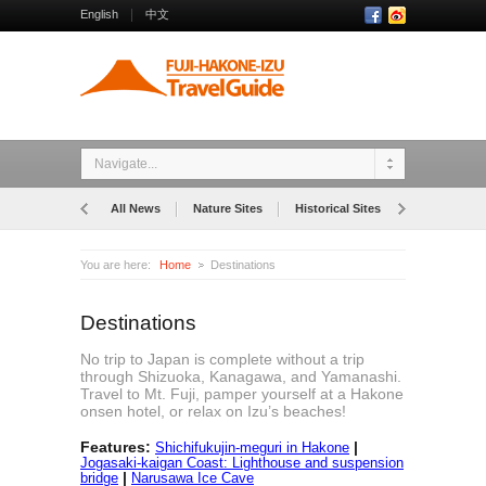
English
中文
Navigate...
All News
Nature Sites
Historical Sites
Museums
You are here:
Home
Destinations
Destinations
No trip to Japan is complete without a trip
through Shizuoka, Kanagawa, and Yamanashi.
Travel to Mt. Fuji, pamper yourself at a Hakone
onsen hotel, or relax on Izu’s beaches!
Features:
|
Shichifukujin-meguri in Hakone
Jogasaki-kaigan Coast: Lighthouse and suspension
|
bridge
Narusawa Ice Cave