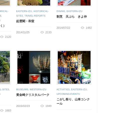
ORICAL-
EASTERN-IZU
,
HISTORICAL-
DINING
,
EASTERN-IZU
S
,
SITES
,
TRAVEL-REPORTS
割烹 天ぷら きよ仲
S
起雲閣・和室
く）
2014/07/22
1482
2014/11/25
2133
2120
L-SITES
,
MUSEUMS
,
WESTERN-IZU
ACTIVITIES
,
EASTERN-IZU
,
S
UPCOMING-EVENTS
黄金崎クリスタルパーク
こがし祭り、山車コンク
ール
2015/02/23
1949
1683