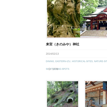
来宮（きのみや）神社
2014/02/13
DINING
,
EASTERN-IZU
,
HISTORICAL-SITES
,
NATURE-SI
1776
SIGHTSEEING-SPOTS