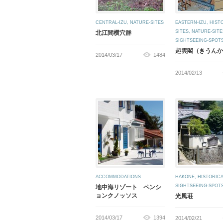
CENTRAL-IZU
,
NATURE-SITES
EASTERN-IZU
,
HIST
SITES
,
NATURE-SITE
北江間横穴群
SIGHTSEEING-SPOT
起雲閣（きうんか
2014/03/17
1484
2014/02/13
ACCOMMODATIONS
HAKONE
,
HISTORICA
SIGHTSEEING-SPOT
地中海リゾート ペンシ
ョンクノッソス
光風荘
2014/03/17
1394
2014/02/21