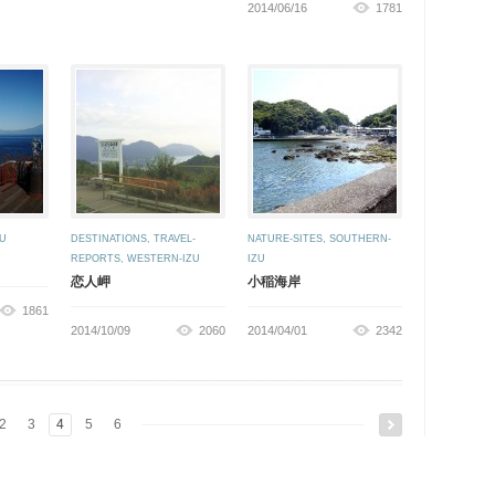
2014/06/16
1781
U
DESTINATIONS
,
TRAVEL-
NATURE-SITES
,
SOUTHERN-
REPORTS
,
WESTERN-IZU
IZU
恋人岬
小稲海岸
1861
2014/10/09
2060
2014/04/01
2342
2
3
4
5
6