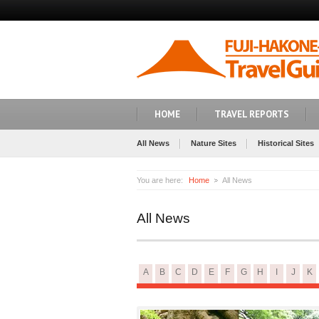
HOME
TRAVEL REPORTS
All News
Nature Sites
Historical Sites
You are here:
Home
All News
All News
A
B
C
D
E
F
G
H
I
J
K