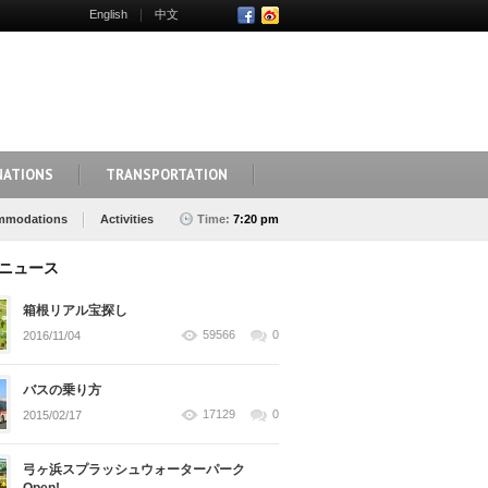
English
中文
NATIONS
TRANSPORTATION
mmodations
Activities
Time:
7:20 pm
ニュース
箱根リアル宝探し
59566
0
2016/11/04
バスの乗り方
17129
0
2015/02/17
弓ヶ浜スプラッシュウォーターパーク