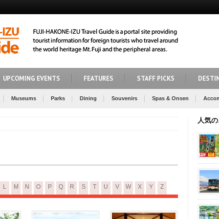
UPCOMING EVENTS
FEATURES
STAFF PICKS
DESTI
Museums
Parks
Dining
Souvenirs
Spas & Onsen
Acco
人気の
L
M
N
O
P
Q
R
S
T
U
V
W
X
Y
Z