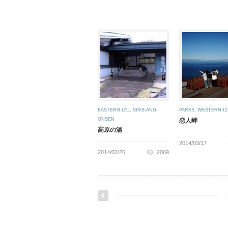
EASTERN-IZU
,
SPAS-AND-
PARKS
,
WESTERN-IZ
ONSEN
恋人岬
高原の湯
2014/03/17
2014/02/26
2069